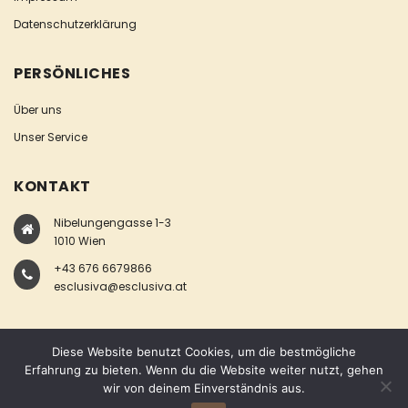
Datenschutzerklärung
PERSÖNLICHES
Über uns
Unser Service
KONTAKT
Nibelungengasse 1-3
1010 Wien
+43 676 6679866
esclusiva@esclusiva.at
Diese Website benutzt Cookies, um die bestmögliche
Erfahrung zu bieten. Wenn du die Website weiter nutzt, gehen
wir von deinem Einverständnis aus.
COPYRIGHT © ESCLUSIVA