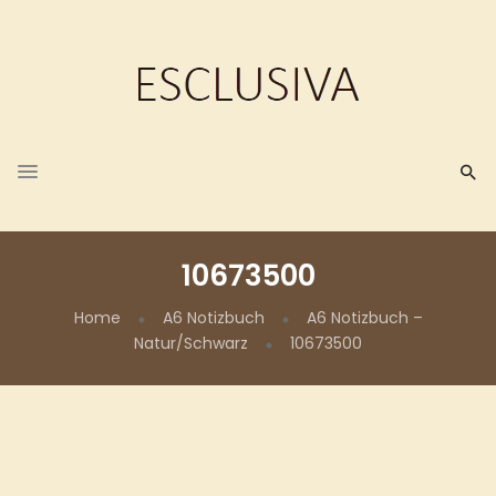
10673500
Home
A6 Notizbuch
A6 Notizbuch –
Natur/Schwarz
10673500