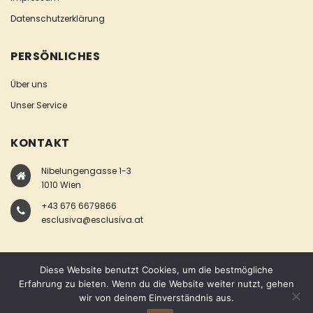
Datenschutzerklärung
PERSÖNLICHES
Über uns
Unser Service
KONTAKT
Nibelungengasse 1-3
1010 Wien
+43 676 6679866
esclusiva@esclusiva.at
Diese Website benutzt Cookies, um die bestmögliche
Erfahrung zu bieten. Wenn du die Website weiter nutzt, gehen
wir von deinem Einverständnis aus.
COPYRIGHT © ESCLUSIVA