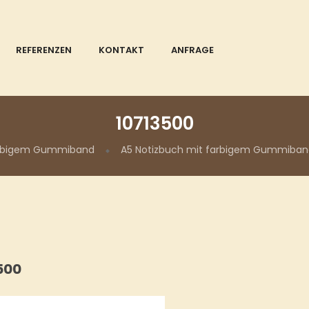
REFERENZEN
KONTAKT
ANFRAGE
10713500
farbigem Gummiband
A5 Notizbuch mit farbigem Gummiban
500