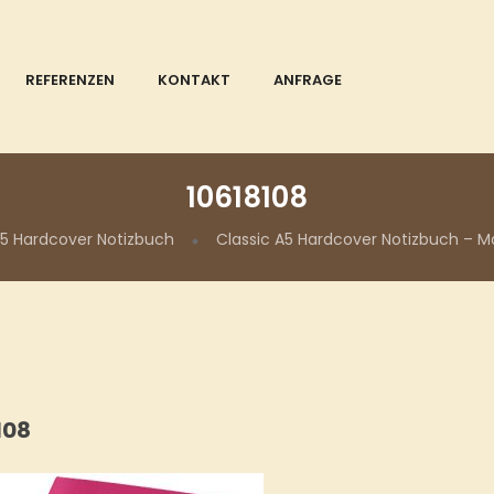
REFERENZEN
KONTAKT
ANFRAGE
10618108
A5 Hardcover Notizbuch
Classic A5 Hardcover Notizbuch – 
108