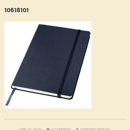
10618101
JUNE 23, 2020
0
COMMENT
LEONARDO PITIKOV