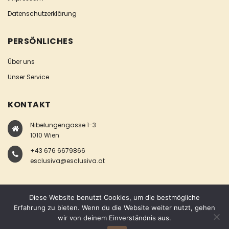
Datenschutzerklärung
PERSÖNLICHES
Über uns
Unser Service
KONTAKT
Nibelungengasse 1-3
1010 Wien
+43 676 6679866
esclusiva@esclusiva.at
Diese Website benutzt Cookies, um die bestmögliche
Erfahrung zu bieten. Wenn du die Website weiter nutzt, gehen
wir von deinem Einverständnis aus.
COPYRIGHT © ESCLUSIVA