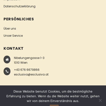
Datenschutzerklärung
PERSÖNLICHES
Über uns
Unser Service
KONTAKT
Nibelungengasse 1-3
1010 Wien
+43 676 6679866
esclusiva@esclusiva.at
Diese Website benutzt Cookies, um die bestmögliche
Erfahrung zu bieten. Wenn du die Website weiter nutzt, gehen
wir von deinem Einverständnis aus.
COPYRIGHT © ESCLUSIVA