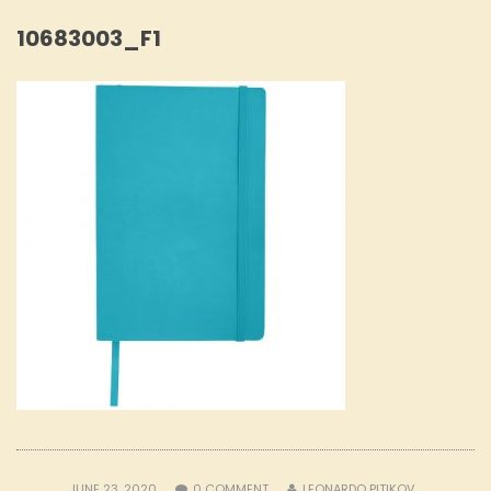
10683003_F1
JUNE 23, 2020
0
COMMENT
LEONARDO PITIKOV