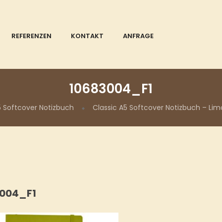
REFERENZEN
KONTAKT
ANFRAGE
10683004_F1
5 Softcover Notizbuch
Classic A5 Softcover Notizbuch – Li
004_F1