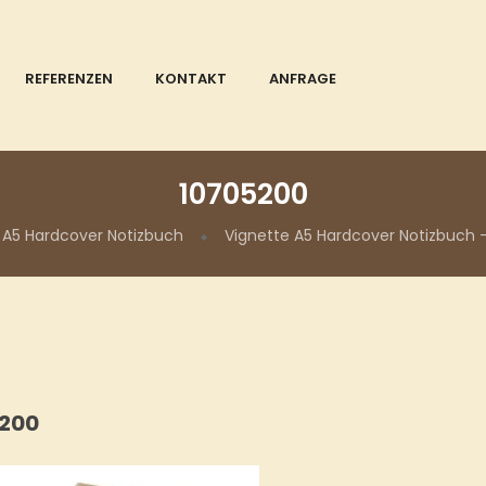
REFERENZEN
KONTAKT
ANFRAGE
10705200
 A5 Hardcover Notizbuch
Vignette A5 Hardcover Notizbuch 
200