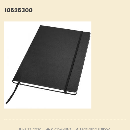
10626300
JUNE 23, 2020
0
COMMENT
LEONARDO PITIKOV