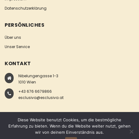
Datenschutzerklärung
PERSÖNLICHES
Über uns
Unser Service
KONTAKT
Nibelungengasse 1-3
1010 Wien
+43 676 6679866
esclusiva@esclusiva.at
Diese Website benutzt Cookies, um die bestmögliche
Erfahrung zu bieten. Wenn du die Website weiter nutzt, gehen
wir von deinem Einverständnis aus.
COPYRIGHT © ESCLUSIVA