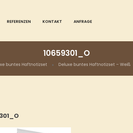
REFERENZEN
KONTAKT
ANFRAGE
10659301_O
xe buntes Haftnotizset
Deluxe buntes Haftnotizset – Weiß
9301_O