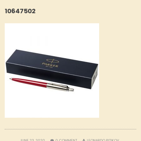
10647502
JUNE 23, 2020
0
COMMENT
LEONARDO PITIKOV