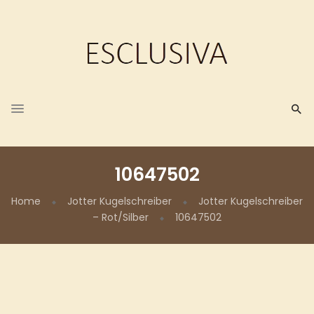
10647502
Home
Jotter Kugelschreiber
Jotter Kugelschreiber
– Rot/Silber
10647502