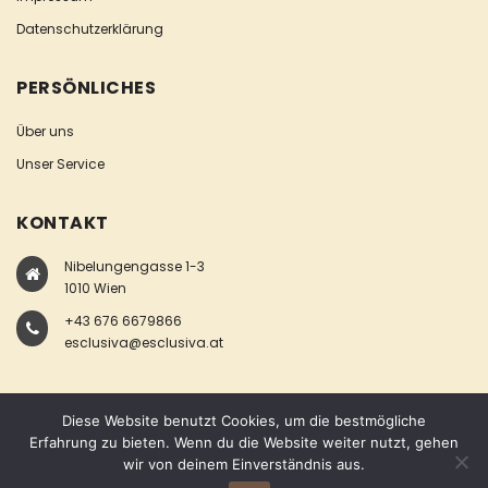
Datenschutzerklärung
PERSÖNLICHES
Über uns
Unser Service
KONTAKT
Nibelungengasse 1-3
1010 Wien
+43 676 6679866
esclusiva@esclusiva.at
Diese Website benutzt Cookies, um die bestmögliche
Erfahrung zu bieten. Wenn du die Website weiter nutzt, gehen
wir von deinem Einverständnis aus.
COPYRIGHT © ESCLUSIVA