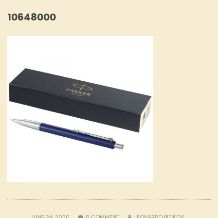
10648000
JUNE 24, 2020
0
COMMENT
LEONARDO PITIKOV