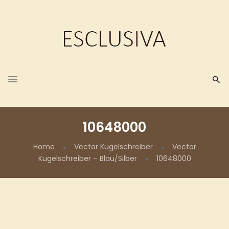
10648000
Home
Vector Kugelschreiber
Vector
Kugelschreiber – Blau/Silber
10648000