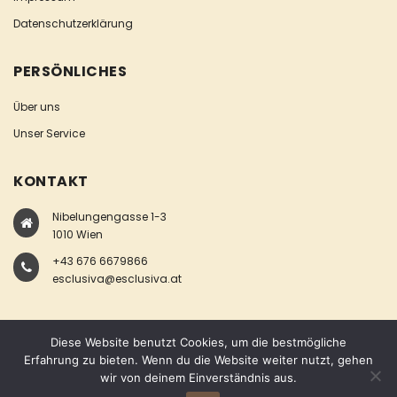
Datenschutzerklärung
PERSÖNLICHES
Über uns
Unser Service
KONTAKT
Nibelungengasse 1-3
1010 Wien
+43 676 6679866
esclusiva@esclusiva.at
Diese Website benutzt Cookies, um die bestmögliche
Erfahrung zu bieten. Wenn du die Website weiter nutzt, gehen
wir von deinem Einverständnis aus.
COPYRIGHT © ESCLUSIVA