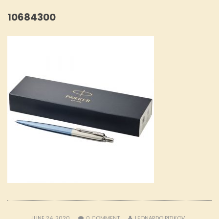
10684300
JUNE 24, 2020
0
COMMENT
LEONARDO PITIKOV