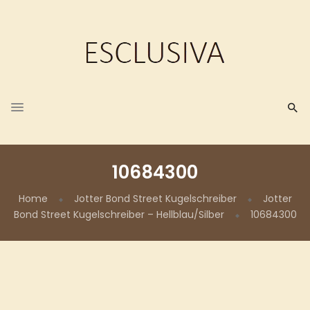
10684300
Home
Jotter Bond Street Kugelschreiber
Jotter
Bond Street Kugelschreiber – Hellblau/Silber
10684300