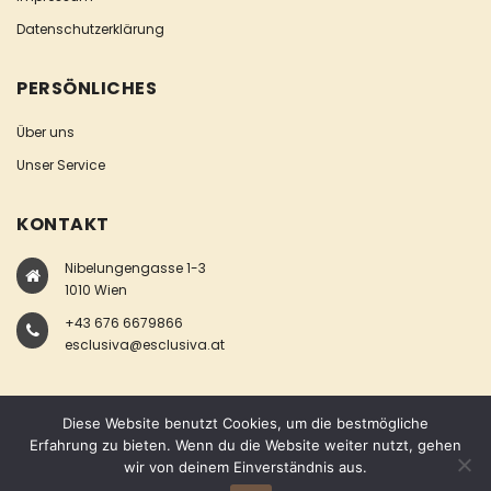
Datenschutzerklärung
PERSÖNLICHES
Über uns
Unser Service
KONTAKT
Nibelungengasse 1-3
1010 Wien
+43 676 6679866
esclusiva@esclusiva.at
Diese Website benutzt Cookies, um die bestmögliche
Erfahrung zu bieten. Wenn du die Website weiter nutzt, gehen
wir von deinem Einverständnis aus.
COPYRIGHT © ESCLUSIVA