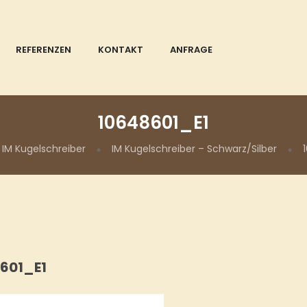
REFERENZEN
KONTAKT
ANFRAGE
10648601_E1
IM Kugelschreiber
IM Kugelschreiber – Schwarz/Silber
601_E1