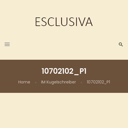
10702102_P1
Home
IM Kugelschreiber
10702102_P1