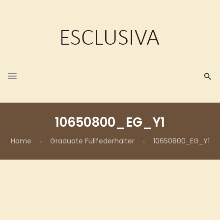
10650800_EG_Y1
Home
Graduate Füllfederhalter
10650800_EG_Y1