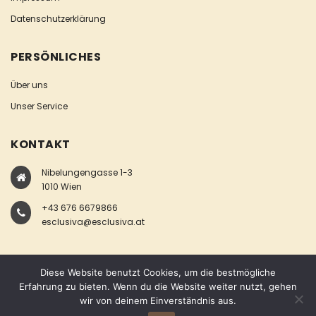
Datenschutzerklärung
PERSÖNLICHES
Über uns
Unser Service
KONTAKT
Nibelungengasse 1-3
1010 Wien
+43 676 6679866
esclusiva@esclusiva.at
Diese Website benutzt Cookies, um die bestmögliche
Erfahrung zu bieten. Wenn du die Website weiter nutzt, gehen
wir von deinem Einverständnis aus.
COPYRIGHT © ESCLUSIVA