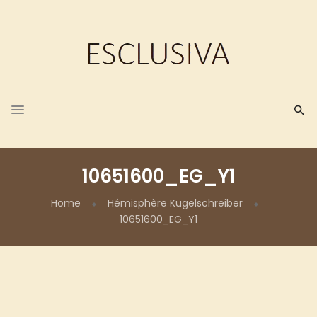
10651600_EG_Y1
Home
Hémisphère Kugelschreiber
10651600_EG_Y1