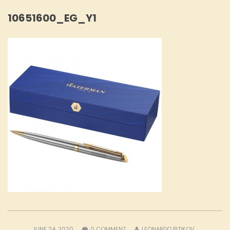
10651600_EG_Y1
JUNE 24, 2020
0
COMMENT
LEONARDO PITIKOV