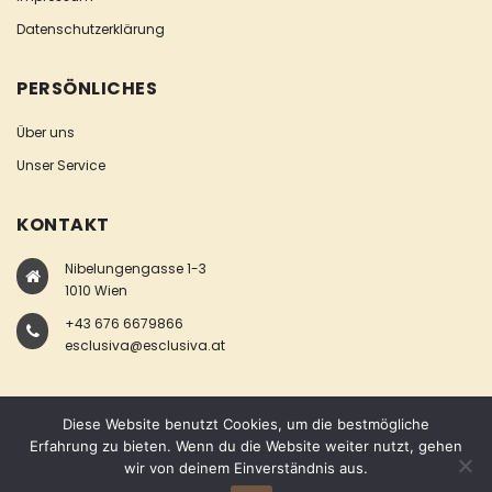
Datenschutzerklärung
PERSÖNLICHES
Über uns
Unser Service
KONTAKT
Nibelungengasse 1-3
1010 Wien
+43 676 6679866
esclusiva@esclusiva.at
Diese Website benutzt Cookies, um die bestmögliche
Erfahrung zu bieten. Wenn du die Website weiter nutzt, gehen
wir von deinem Einverständnis aus.
COPYRIGHT © ESCLUSIVA