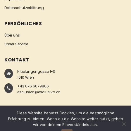
Datenschutzerklärung
PERSÖNLICHES
Über uns
Unser Service
KONTAKT
Nibelungengasse 1-3
1010 Wien
+43 676 6679866
esclusiva@esclusiva.at
Diese Website benutzt Cookies, um die bestmögliche
Erfahrung zu bieten. Wenn du die Website weiter nutzt, gehen
wir von deinem Einverständnis aus.
COPYRIGHT © ESCLUSIVA