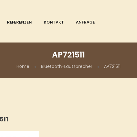
REFERENZEN
KONTAKT
ANFRAGE
AP721511
Home
Bluetooth-Lautsprecher
AP721511
511