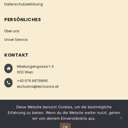
Datenschutzerklärung
PERSÖNLICHES
Über uns
Unser Service
KONTAKT
Nibelungengasse 1-3
1010 Wien
+43 676 6679866
esclusiva@esclusiva.at
Diese Website benutzt Cookies, um die bestmögliche
Erfahrung zu bieten. Wenn du die Website weiter nutzt, gehen
wir von deinem Einverständnis aus.
COPYRIGHT © ESCLUSIVA
OK