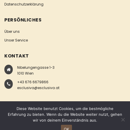
Datenschutzerklärung
PERSÖNLICHES
Über uns
Unser Service
KONTAKT
Nibelungengasse 1-3
1010 Wien
+43 676 6679866
esclusiva@esclusiva.at
Diese Website benutzt Cookies, um die bestmögliche
Erfahrung zu bieten. Wenn du die Website weiter nutzt, gehen
wir von deinem Einverständnis aus.
COPYRIGHT © ESCLUSIVA
OK