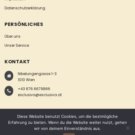
Datenschutzerklärung
PERSÖNLICHES
Über uns
Unser Service
KONTAKT
Nibelungengasse 1-3
1010 Wien
+43 676 6679866
esclusiva@esclusiva.at
Diese Website benutzt Cookies, um die bestmögliche
Erfahrung zu bieten. Wenn du die Website weiter nutzt, gehen
wir von deinem Einverständnis aus.
COPYRIGHT © ESCLUSIVA