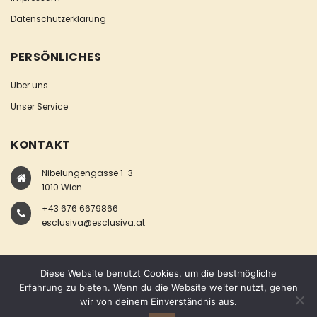
Datenschutzerklärung
PERSÖNLICHES
Über uns
Unser Service
KONTAKT
Nibelungengasse 1-3
1010 Wien
+43 676 6679866
esclusiva@esclusiva.at
Diese Website benutzt Cookies, um die bestmögliche
Erfahrung zu bieten. Wenn du die Website weiter nutzt, gehen
wir von deinem Einverständnis aus.
COPYRIGHT © ESCLUSIVA