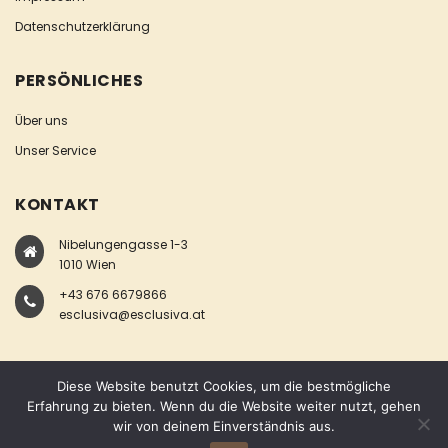
Datenschutzerklärung
PERSÖNLICHES
Über uns
Unser Service
KONTAKT
Nibelungengasse 1-3
1010 Wien
+43 676 6679866
esclusiva@esclusiva.at
Diese Website benutzt Cookies, um die bestmögliche
Erfahrung zu bieten. Wenn du die Website weiter nutzt, gehen
wir von deinem Einverständnis aus.
COPYRIGHT © ESCLUSIVA