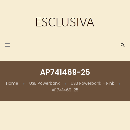
AP741469-25
Home
USB Powerbank
USB Powerbank – Pink
AP741469-25