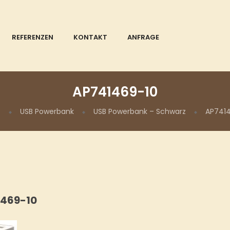
REFERENZEN
KONTAKT
ANFRAGE
AP741469-10
e
USB Powerbank
USB Powerbank – Schwarz
AP741
469-10