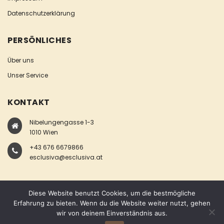
Datenschutzerklärung
PERSÖNLICHES
Über uns
Unser Service
KONTAKT
Nibelungengasse 1-3
1010 Wien
+43 676 6679866
esclusiva@esclusiva.at
Diese Website benutzt Cookies, um die bestmögliche
Erfahrung zu bieten. Wenn du die Website weiter nutzt, gehen
wir von deinem Einverständnis aus.
COPYRIGHT © ESCLUSIVA