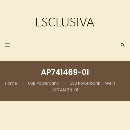
AP741469-01
Home
USB Powerbank
USB Powerbank – Weiß
AP741469-01