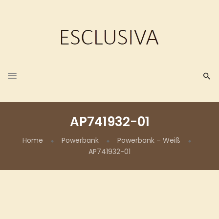
AP741932-01
Home
Powerbank
Powerbank – Weiß
AP741932-01