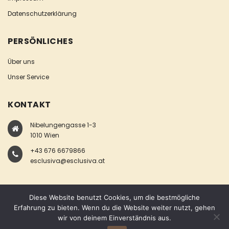
Datenschutzerklärung
PERSÖNLICHES
Über uns
Unser Service
KONTAKT
Nibelungengasse 1-3
1010 Wien
+43 676 6679866
esclusiva@esclusiva.at
Diese Website benutzt Cookies, um die bestmögliche
Erfahrung zu bieten. Wenn du die Website weiter nutzt, gehen
wir von deinem Einverständnis aus.
COPYRIGHT © ESCLUSIVA