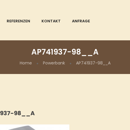
REFERENZEN
KONTAKT
ANFRAGE
AP741937-98__A
Home
Powerbank
AP741937-98__A
1937-98__A