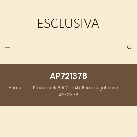
AP721378
Home
Powerbank 8000 mAh, Bambusgehäuse
AP721378