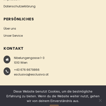
Datenschutzerklärung
PERSÖNLICHES
Über uns
Unser Service
KONTAKT
Nibelungengasse 1-3
1010 Wien
+43 676 6679866
esclusiva@esclusiva.at
Diese Website benutzt Cookies, um die bestmögliche
Erfahrung zu bieten. Wenn du die Website weiter nutzt, gehen
wir von deinem Einverständnis aus.
COPYRIGHT © ESCLUSIVA