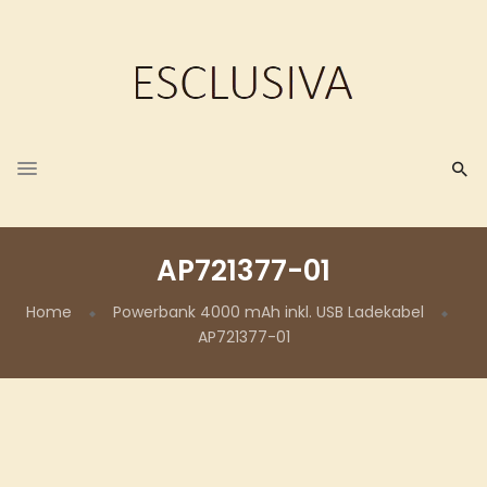
AP721377-01
Home
Powerbank 4000 mAh inkl. USB Ladekabel
AP721377-01