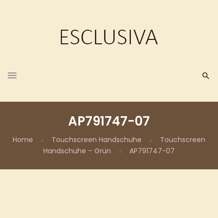
AP791747-07
Home
Touchscreen Handschuhe
Touchscreen
Handschuhe – Grün
AP791747-07