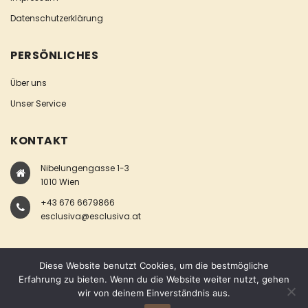
Datenschutzerklärung
PERSÖNLICHES
Über uns
Unser Service
KONTAKT
Nibelungengasse 1-3
1010 Wien
+43 676 6679866
esclusiva@esclusiva.at
Diese Website benutzt Cookies, um die bestmögliche
Erfahrung zu bieten. Wenn du die Website weiter nutzt, gehen
wir von deinem Einverständnis aus.
COPYRIGHT © ESCLUSIVA