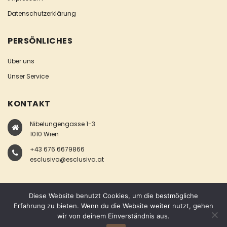
Datenschutzerklärung
PERSÖNLICHES
Über uns
Unser Service
KONTAKT
Nibelungengasse 1-3
1010 Wien
+43 676 6679866
esclusiva@esclusiva.at
Diese Website benutzt Cookies, um die bestmögliche
Erfahrung zu bieten. Wenn du die Website weiter nutzt, gehen
wir von deinem Einverständnis aus.
COPYRIGHT © ESCLUSIVA