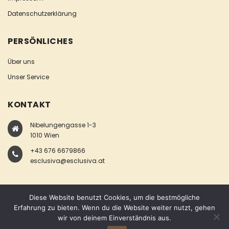
Datenschutzerklärung
PERSÖNLICHES
Über uns
Unser Service
KONTAKT
Nibelungengasse 1-3
1010 Wien
+43 676 6679866
esclusiva@esclusiva.at
Diese Website benutzt Cookies, um die bestmögliche
Erfahrung zu bieten. Wenn du die Website weiter nutzt, gehen
wir von deinem Einverständnis aus.
COPYRIGHT © ESCLUSIVA