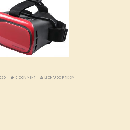
2020
0
COMMENT
LEONARDO PITIKOV