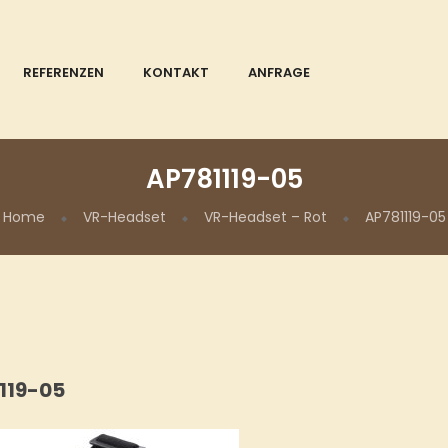
REFERENZEN
KONTAKT
ANFRAGE
AP781119-05
Home
VR-Headset
VR-Headset – Rot
AP781119-05
119-05