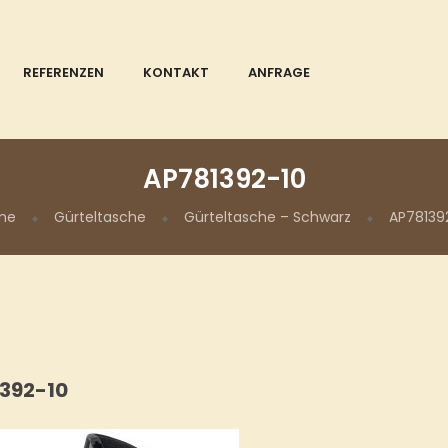
REFERENZEN
KONTAKT
ANFRAGE
AP781392-10
me
Gürteltasche
Gürteltasche – Schwarz
AP78139
392-10