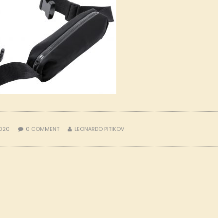
2020
0
COMMENT
LEONARDO PITIKOV