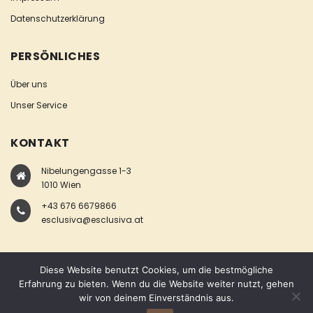
Datenschutzerklärung
PERSÖNLICHES
Über uns
Unser Service
KONTAKT
Nibelungengasse 1-3
1010 Wien
+43 676 6679866
esclusiva@esclusiva.at
Diese Website benutzt Cookies, um die bestmögliche
Erfahrung zu bieten. Wenn du die Website weiter nutzt, gehen
wir von deinem Einverständnis aus.
COPYRIGHT © ESCLUSIVA