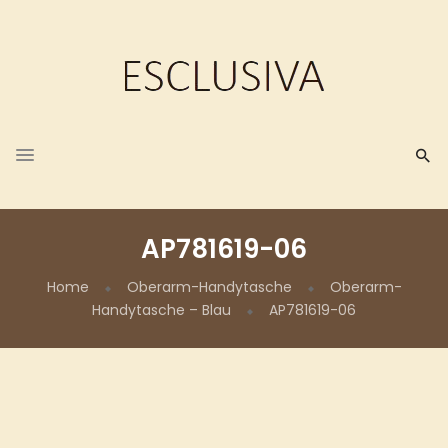
AP781619-06
Home
Oberarm-Handytasche
Oberarm-
Handytasche – Blau
AP781619-06