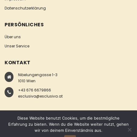
Datenschutzerklärung
PERSÖNLICHES
Über uns
Unser Service
KONTAKT
Nibelungengasse 1-3
1010 Wien
+43 676 6679866
esclusiva@esclusiva.at
Diese Website benutzt Cookies, um die bestmögliche
Erfahrung zu bieten. Wenn du die Website weiter nutzt, gehen
wir von deinem Einverständnis aus.
COPYRIGHT © ESCLUSIVA