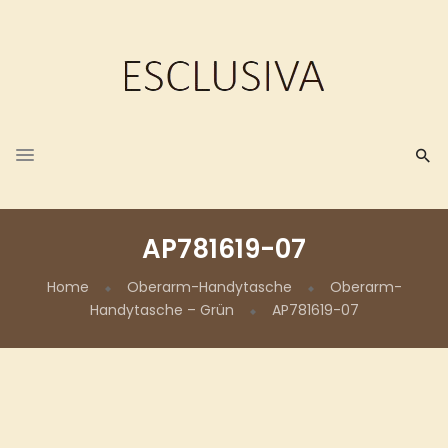
AP781619-07
Home
Oberarm-Handytasche
Oberarm-
Handytasche – Grün
AP781619-07