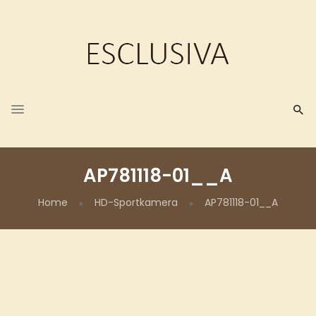
AP781118-01__A
Home
HD-Sportkamera
AP781118-01__A