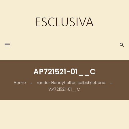
AP721521-01__C
Home
runder Handyhalter, selbstklebend
AP721521-01__C