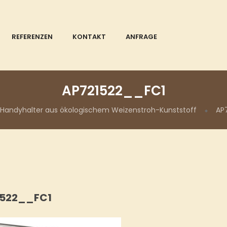
REFERENZEN
KONTAKT
ANFRAGE
AP721522__FC1
Handyhalter aus ökologischem Weizenstroh-Kunststoff
AP
1522__FC1