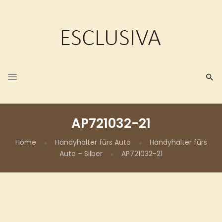
AP721032-21
Home
Handyhalter fürs Auto
Handyhalter fürs
Auto – Silber
AP721032-21