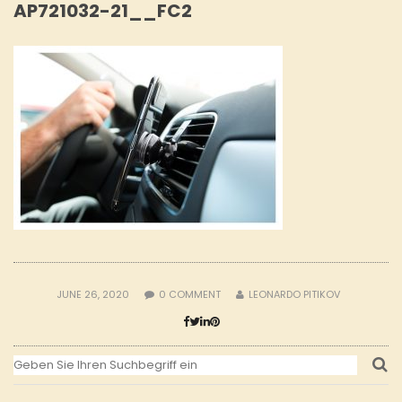
AP721032-21__FC2
JUNE 26, 2020
0
COMMENT
LEONARDO PITIKOV