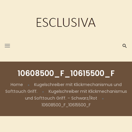
10608500_F_10615500_F
Home
Kugelschreiber mit Klickmechanismus und
Softtouch Griff.
Kugelschreiber mit Klickmechanismus
und Softtouch Griff. – Schwarz/Rot
10608500_F_10615500_F