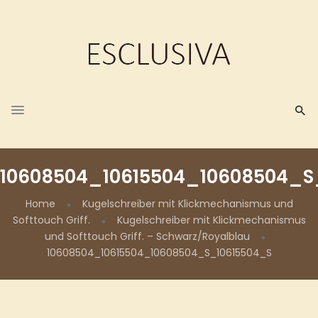
10608504_10615504_10608504_S
Home
Kugelschreiber mit Klickmechanismus und
Softtouch Griff.
Kugelschreiber mit Klickmechanismus
und Softtouch Griff. – Schwarz/Royalblau
10608504_10615504_10608504_S_10615504_S