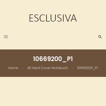
10669200_P1
Home
A5 Hard Cover Notizbuch
10669200_P1