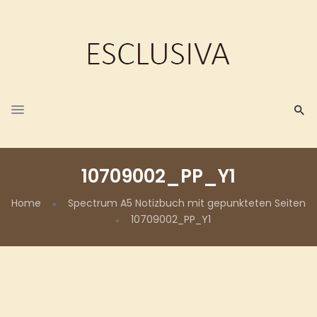
10709002_PP_Y1
Home
Spectrum A5 Notizbuch mit gepunkteten Seiten
10709002_PP_Y1