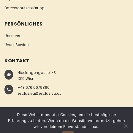
Datenschutzerklärung
PERSÖNLICHES
Über uns
Unser Service
KONTAKT
Nibelungengasse 1-3
1010 Wien
+43 676 6679866
esclusiva@esclusiva.at
Diese Website benutzt Cookies, um die bestmögliche
Erfahrung zu bieten. Wenn du die Website weiter nutzt, gehen
wir von deinem Einverständnis aus.
COPYRIGHT © ESCLUSIVA