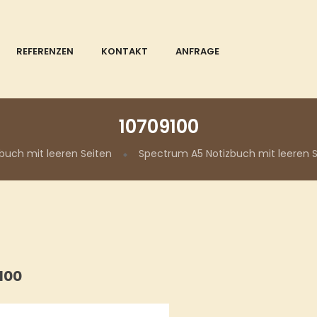
REFERENZEN
KONTAKT
ANFRAGE
10709100
buch mit leeren Seiten
Spectrum A5 Notizbuch mit leeren 
100