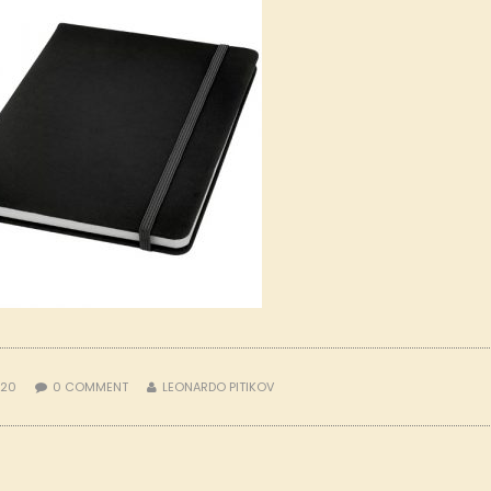
020
0
COMMENT
LEONARDO PITIKOV