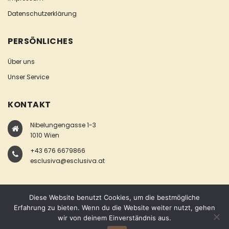
Datenschutzerklärung
PERSÖNLICHES
Über uns
Unser Service
KONTAKT
Nibelungengasse 1-3
1010 Wien
+43 676 6679866
esclusiva@esclusiva.at
Diese Website benutzt Cookies, um die bestmögliche
Erfahrung zu bieten. Wenn du die Website weiter nutzt, gehen
wir von deinem Einverständnis aus.
COPYRIGHT © ESCLUSIVA