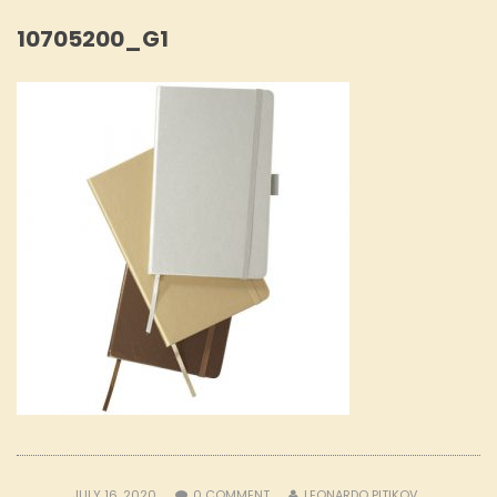
10705200_G1
JULY 16, 2020
0
COMMENT
LEONARDO PITIKOV