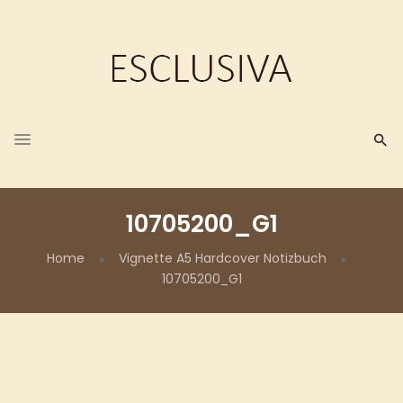
10705200_G1
Home
Vignette A5 Hardcover Notizbuch
10705200_G1