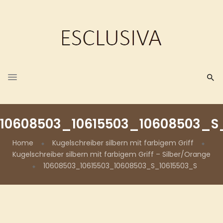
10608503_10615503_10608503_S
Home
Kugelschreiber silbern mit farbigem Griff
Kugelschreiber silbern mit farbigem Griff – Silber/Orange
10608503_10615503_10608503_S_10615503_S